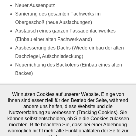
Neuer Aussenputz
Sanierung des gesamten Fachwerks im
Obergeschoß (neue Ausfachungen)
Austausch eines ganzen Fassadenfachwerkes
(Einbau einer alten Fachwerkwand)
Ausbesserung des Dachs (Wiedereinbau der alten
Dachziegel, Aufschnittdeckung)
Neuerrichtung des Backofens (Einbau eines alten
Backes)
1989
: Schließen der Tür zwischen Wohnhaus und
Wir nutzen Cookies auf unserer Website. Einige von
Backesanbau (stattdessen Einbau eines kleinen
ihnen sind essenziell für den Betrieb der Seite, während
Fensters), Bruch eines Fensters auf der Westseite,
andere uns helfen, diese Website und die
Einbau eines Toilettenraumes
Nutzererfahrung zu verbessern (Tracking Cookies). Sie
können selbst entscheiden, ob Sie die Cookies zulassen
möchten. Bitte beachten Sie, dass bei einer Ablehnung
womöglich nicht mehr alle Funktionalitäten der Seite zur