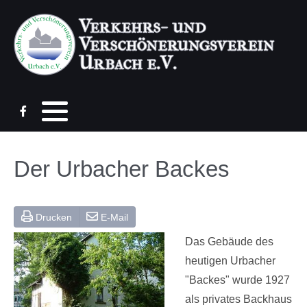
aus Urbach und Umgebung...
Ortsgemeinde Urbach
Verbandsgemeinde Puderbach
Der Urbacher Backes
Jugendheim Urbach (Silvanus)
TSG Urbach/Dernbach e.V.
Drucken
E-Mail
Westerwaldverein
Das Gebäude des
heutigen Urbacher
Puderbacher Land
"Backes" wurde 1927
als privates Backhaus