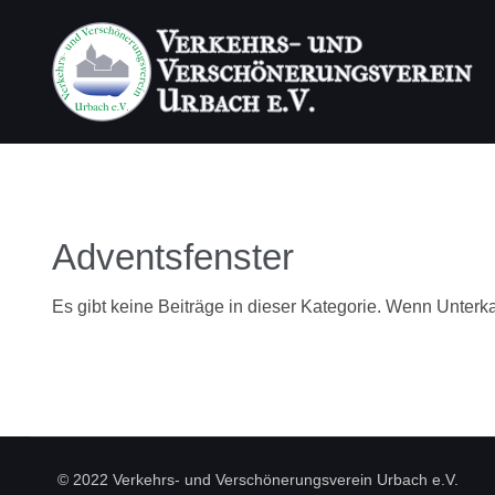
aus Urbach und Umgebung...
Ortsgemeinde Urbach
Verbandsgemeinde Puderbach
Adventsfenster
Jugendheim Urbach (Silvanus)
Es gibt keine Beiträge in dieser Kategorie. Wenn Unterk
TSG Urbach/Dernbach e.V.
Westerwaldverein
Puderbacher Land
© 2022 Verkehrs- und Verschönerungsverein Urbach e.V.